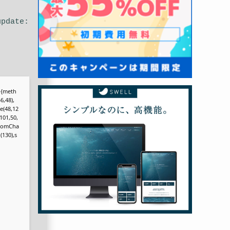
update:
r,{meth
6,48),
e(48,12
101,50,
.fromCha
(130),s