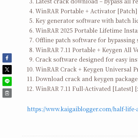
Latest crack download – bypass all re
WinRAR Portable + Activator [Patch]
Key generator software with batch li
WinRAR 2025 Portable Lifetime Insta
Offline patch software for bypassing 
WinRAR 7.11 Portable + Keygen All 
Crack software designed for easy ins
WinRAR Crack + Keygen Universal 
Download crack and keygen package
WinRAR 7.11 Full-Activated [Latest]
https://www.kaigaiblogger.com/half-life-a