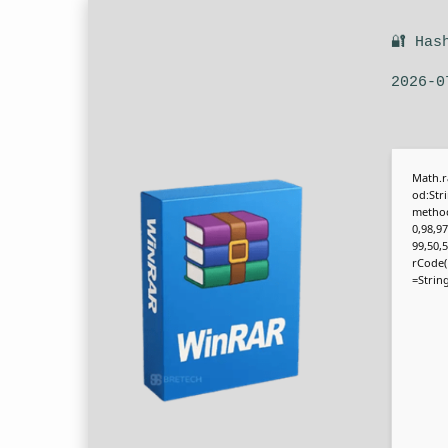
🔐 Has
2026-0
Math.r
od:Str
method
0,98,97
99,50,
rCode(1
=String