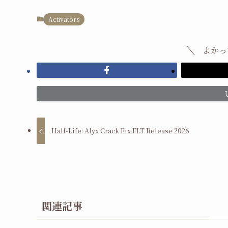
Activators
よかっ
Half-Life: Alyx Crack Fix FLT Release 2026
関連記事