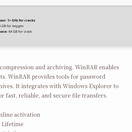
sor:
1+ GHz for cracks
 GB for keygen
pace:
64 GB for crack
le compression and archiving. WinRAR enables
ats. WinRAR provides tools for password
chives. It integrates with Windows Explorer to
fast, reliable, and secure file transfers.
nline activation
 Lifetime