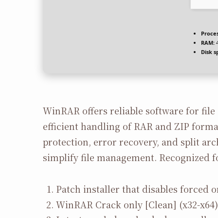
Proces
RAM:
4
Disk s
WinRAR offers reliable software for fi
efficient handling of RAR and ZIP form
protection, error recovery, and split ar
simplify file management. Recognized for 
Patch installer that disables forced o
WinRAR Crack only [Clean] (x32-x64)