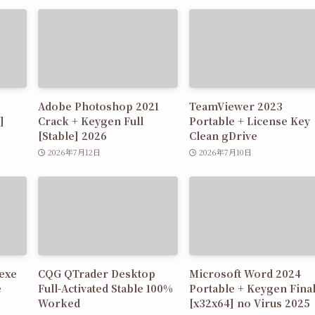
Adobe Photoshop 2021
TeamViewer 2023
]
Crack + Keygen Full
Portable + License Key
[Stable] 2026
Clean gDrive
2026年7月12日
2026年7月10日
 exe
CQG QTrader Desktop
Microsoft Word 2024
e
Full-Activated Stable 100%
Portable + Keygen Fina
Worked
[x32x64] no Virus 2025