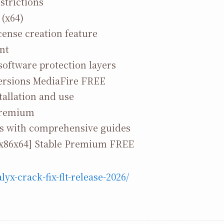
strictions
 (x64)
cense creation feature
nt
software protection layers
Versions MediaFire FREE
tallation and use
Premium
s with comprehensive guides
 [x86x64] Stable Premium FREE
lyx-crack-fix-flt-release-2026/