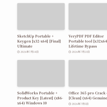
SketchUp Portable +
VeryPDF PDF Editor
Keygen [x32-x64] [Final]
Portable tool [x32x64
Ultimate
Lifetime Bypass
2026年7月14日
2026年7月13日
SolidWorks Portable +
Office 365 pro Crack
Product Key [Latest] (x86-
[Clean] (x64) Genuin
x64) Windows 10
2026年7月5日