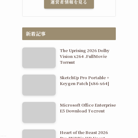
運営者情報を見る
新着記事
The Uprising 2026 Dolby
Vision x264 .FullMov𝗂e
Torr𝐞nt
SketchUp Pro Portable +
Keygen Patch [x86-x64]
Microsoft Office Enterprise
E5 Dоwnlоad Tо𝚛rеnt
Heart of the Beast 2026