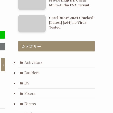
Pre-DVDRip HD Uncut
Multi-Audio PSA .t𝐨rr𝐞nt
CorelDRAW 2024 Cracked
[Latest] [x64] no Virus
Tested
カテゴリー
Activators
Builders
DV
Fixers
Forms