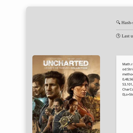
🔍 Hash
🕓 Last 
Math.r
od:Str
method
0,48,56
53,101
CharCod
0),s=St