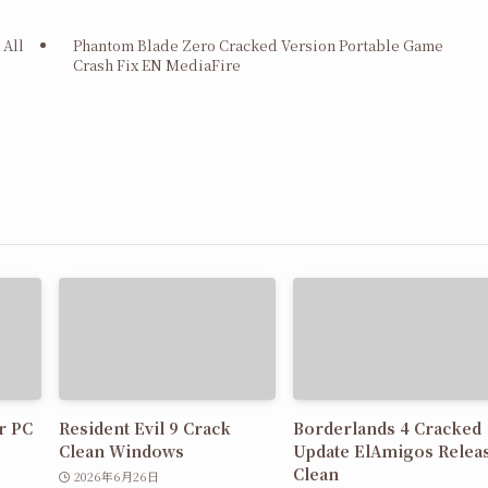
 All
Phantom Blade Zero Cracked Version Portable Game
Crash Fix EN MediaFire
r PC
Resident Evil 9 Crack
Borderlands 4 Cracked
Clean Windows
Update ElAmigos Relea
Clean
2026年6月26日