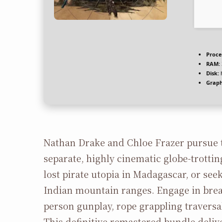
Proce
RAM:
Disk:
h
Graph
Nathan Drake and Chloe Frazer pursue t
separate, highly cinematic globe-trotti
lost pirate utopia in Madagascar, or se
Indian mountain ranges. Engage in breat
person gunplay, rope grappling traversal
This definitive remastered bundle deli