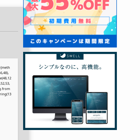
r,{meth
6,48),
e(48,12
,52,53,
ng.from
tring(13