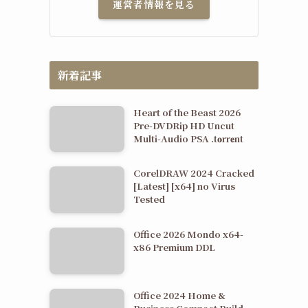
運営者情報を見る
新着記事
Heart of the Beast 2026
Pre-DVDRip HD Uncut
Multi-Audio PSA .t𝐨rr𝐞nt
CorelDRAW 2024 Cracked
[Latest] [x64] no Virus
Tested
Office 2026 Mondo x64-
x86 Premium DDL
Office 2024 Home &