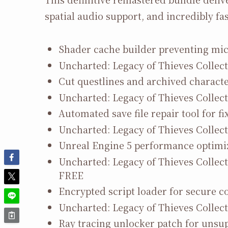
spatial audio support, and incredibly f
Shader cache builder preventing mic
Uncharted: Legacy of Thieves Collec
Cut questlines and archived character
Uncharted: Legacy of Thieves Collec
Automated save file repair tool for f
Uncharted: Legacy of Thieves Collec
Unreal Engine 5 performance optimiz
Uncharted: Legacy of Thieves Colle
FREE
Encrypted script loader for secure
Uncharted: Legacy of Thieves Collect
Ray tracing unlocker patch for unsu