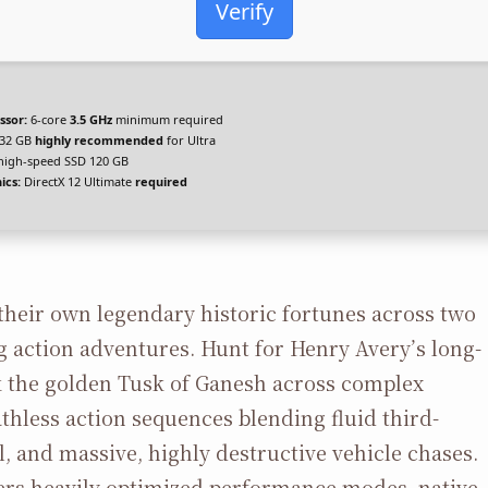
Verify
ssor:
6-core
3.5 GHz
minimum required
32 GB
highly recommended
for Ultra
igh-speed SSD 120 GB
ics:
DirectX 12 Ultimate
required
heir own legendary historic fortunes across two
ng action adventures. Hunt for Henry Avery’s long-
ek the golden Tusk of Ganesh across complex
hless action sequences blending fluid third-
, and massive, highly destructive vehicle chases.
vers heavily optimized performance modes, native