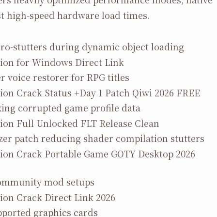
ast high-speed hardware load times.
ro-stutters during dynamic object loading
tion for Windows Direct Link
 voice restorer for RPG titles
tion Crack Status +Day 1 Patch Qiwi 2026 FREE
ixing corrupted game profile data
tion Full Unlocked FLT Release Clean
er patch reducing shader compilation stutters
ction Crack Portable Game GOTY Desktop 2026
 community mod setups
ion Crack Direct Link 2026
pported graphics cards