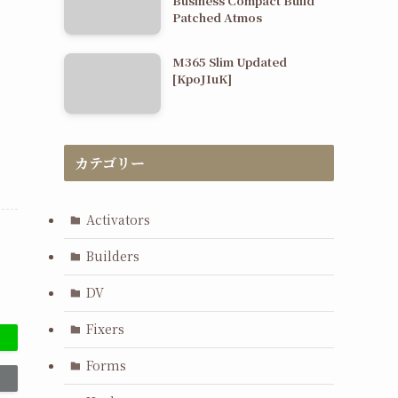
Business Compact Build
Patched Atmos
M365 Slim Updated
[KpoJIuK]
カテゴリー
Activators
Builders
DV
Fixers
Forms