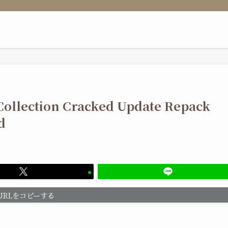
Collection Cracked Update Repack
d
URLをコピーする