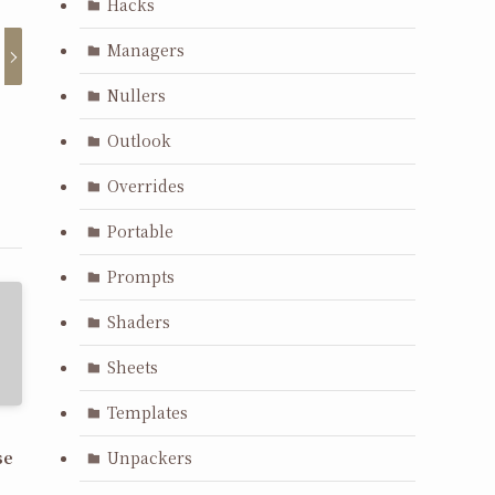
Hacks
Managers
Nullers
Outlook
Overrides
Portable
Prompts
Shaders
Sheets
Templates
se
Unpackers