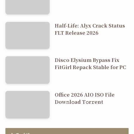
Half-Life: Alyx Crack Status
FLT Release 2026
Disco Elysium Bypass Fix
FitGirl Repack Stable for PC
Office 2026 AIO ISO File
Dоw𝚗l𝚘ad T𝚘r𝚛ent