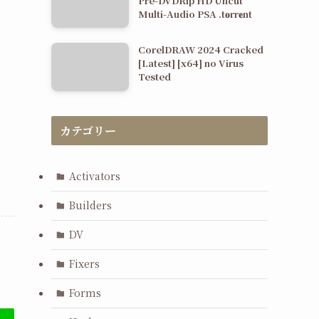
Pre-DVDRip HD Uncut
Multi-Audio PSA .t𝐨rr𝐞nt
CorelDRAW 2024 Cracked
[Latest] [x64] no Virus
Tested
カテゴリー
Activators
Builders
DV
Fixers
Forms