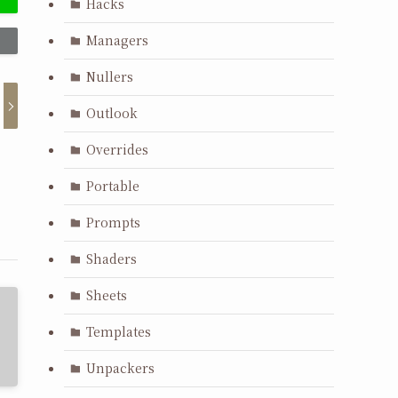
Hacks
Managers
Nullers
Outlook
Overrides
Portable
Prompts
Shaders
Sheets
Templates
Unpackers