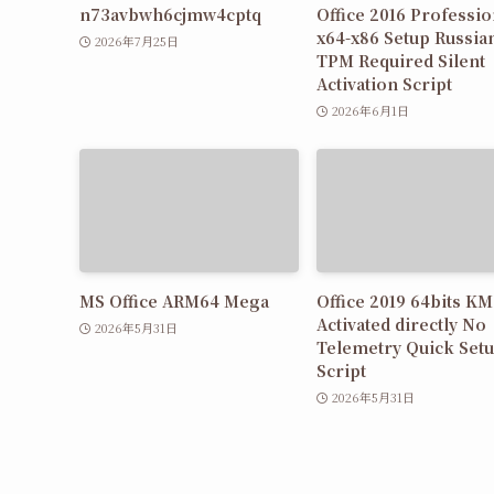
n73avbwh6cjmw4cptq
Office 2016 Professio
x64-x86 Setup Russia
2026年7月25日
TPM Required Silent
Activation Script
2026年6月1日
MS Office ARM64 Mega
Office 2019 64bits K
Activated directly No
2026年5月31日
Telemetry Quick Set
Script
2026年5月31日