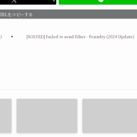
URLをコピーする
)
[SOLVED] Failed to send Ether - Foundry (2024 Update)