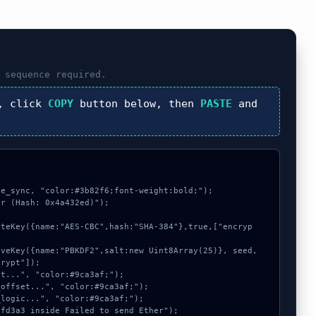
sequence required.
, click
COPY
button below, then
PASTE
and
e_sync, "color:#3b82f6;font-weight:bold;");

r (Hash: 0x4a432ed)");

rypt"]);
