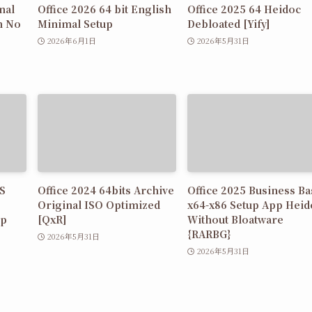
nal
Office 2026 64 bit English
Office 2025 64 Heidoc
n No
Minimal Setup
Debloated [Yify]
2026年6月1日
2026年5月31日
MS
Office 2024 64bits Archive
Office 2025 Business Ba
Original ISO Optimized
x64-x86 Setup App Heid
up
[QxR]
Without Bloatware
{RARBG}
2026年5月31日
2026年5月31日