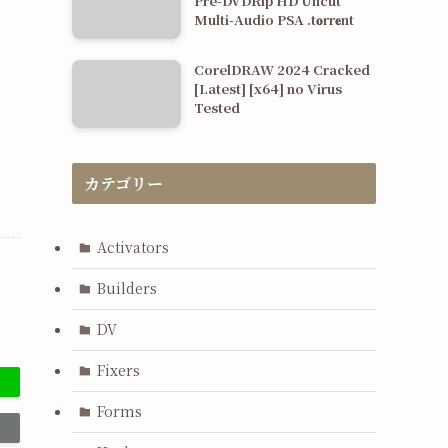
Pre-DVDRip HD Uncut
Multi-Audio PSA .t𝐨rr𝐞nt
CorelDRAW 2024 Cracked
[Latest] [x64] no Virus
Tested
カテゴリー
Activators
Builders
DV
Fixers
Forms