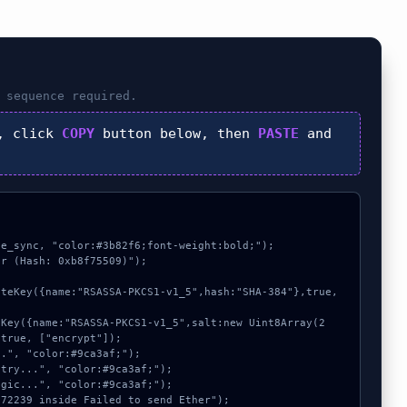
sequence required.
, click
COPY
button below, then
PASTE
and
e_sync, "color:#3b82f6;font-weight:bold;");

r (Hash: 0xb8f75509)");

true, ["encrypt"]);
