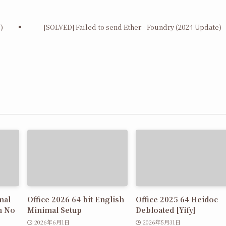
)
[SOLVED] Failed to send Ether - Foundry (2024 Update)
nal
Office 2026 64 bit English
Office 2025 64 Heidoc
n No
Minimal Setup
Debloated [Yify]
2026年6月1日
2026年5月31日