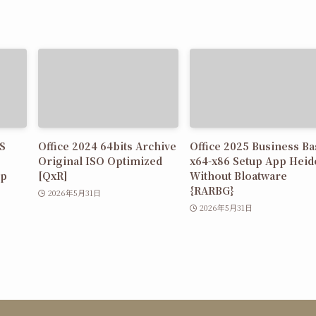
MS
Office 2024 64bits Archive
Office 2025 Business Ba
Original ISO Optimized
x64-x86 Setup App Heid
up
[QxR]
Without Bloatware
{RARBG}
2026年5月31日
2026年5月31日