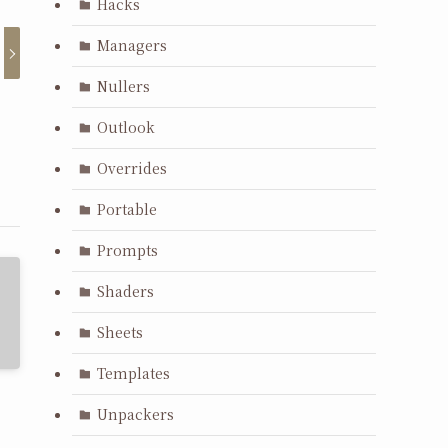
Hacks
Managers
Nullers
Outlook
Overrides
Portable
Prompts
Shaders
Sheets
Templates
Unpackers