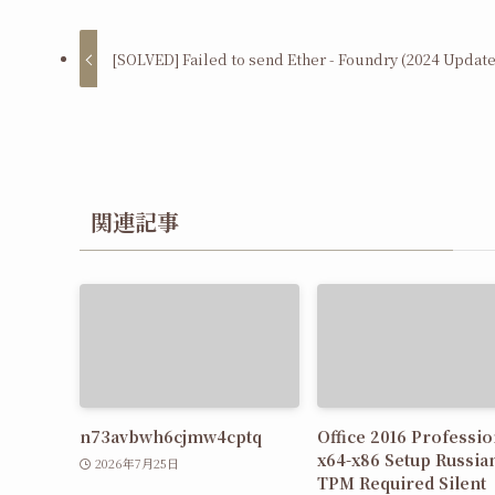
[SOLVED] Failed to send Ether - Foundry (2024 Update
関連記事
n73avbwh6cjmw4cptq
Office 2016 Professio
x64-x86 Setup Russia
2026年7月25日
TPM Required Silent