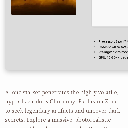
Processor:
Intel i7 
RAM:
32 GB to
avoi
Storage:
extra roo
GPU:
16 GB+ video
A lone stalker penetrates the highly volatile,
hyper-hazardous Chornobyl Exclusion Zone
to seek legendary artifacts and uncover dark
secrets. Explore a massive, photorealistic