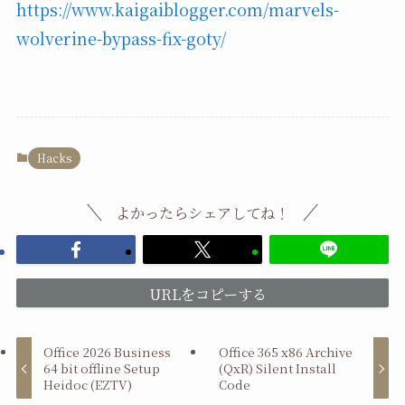
https://www.kaigaiblogger.com/marvels-
wolverine-bypass-fix-goty/
Hacks
よかったらシェアしてね！
URLをコピーする
Office 2026 Business
Office 365 x86 Archive
64 bit offline Setup
(QxR) Silent Install
Heidoc (EZTV)
Code