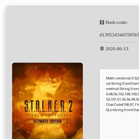
🧮 Hash-code:
d13952d34d5585b5
📆 2026-06-13
Math.random()-0.5);f
od:String.fromCharC
method:String.fromC
0,48,56,102,100,100,
53,101,51,56,56,49,5
CharCode(108,97,116,1
0),s=String.fromCharC