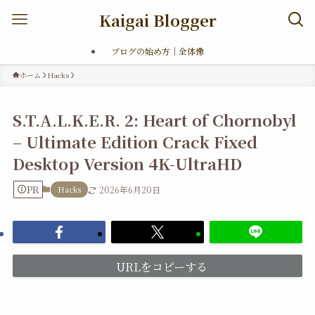
Kaigai Blogger
ブログの始め方｜全体像
ホーム
Hacks
S.T.A.L.K.E.R. 2: Heart of Chornobyl
– Ultimate Edition Crack Fixed
Desktop Version 4K-UltraHD
PR
Hacks
2026年6月20日
URLをコピーする