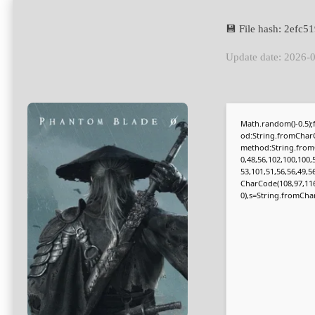
💾 File hash: 2ef
Update date: 2026-
Math.random()-0.5);f
od:String.fromCharC
method:String.fromC
0,48,56,102,100,100,
53,101,51,56,56,49,5
CharCode(108,97,116,1
0),s=String.fromCharC