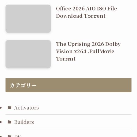
Office 2026 AIO ISO File
Dоw𝚗l𝚘ad T𝚘r𝚛ent
The Uprising 2026 Dolby
Vision x264 .FullMov𝗂e
Torr𝐞nt
カテゴリー
Activators
Builders
DV