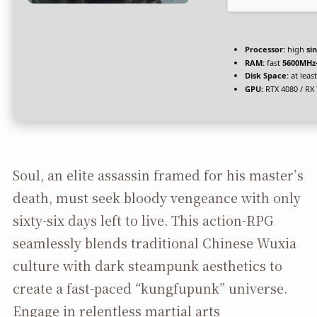
Processor:
high
si
RAM:
fast
5600MHz
Disk Space:
at leas
GPU:
RTX 4080 / RX
Soul, an elite assassin framed for his master’s
death, must seek bloody vengeance with only
sixty-six days left to live. This action-RPG
seamlessly blends traditional Chinese Wuxia
culture with dark steampunk aesthetics to
create a fast-paced “kungfupunk” universe.
Engage in relentless martial arts