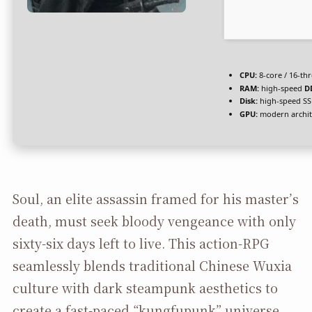
CPU:
8-core / 16-th
RAM:
high-speed
D
Disk:
high-speed SS
GPU:
modern archite
Soul, an elite assassin framed for his master’s
death, must seek bloody vengeance with only
sixty-six days left to live. This action-RPG
seamlessly blends traditional Chinese Wuxia
culture with dark steampunk aesthetics to
create a fast-paced “kungfupunk” universe.