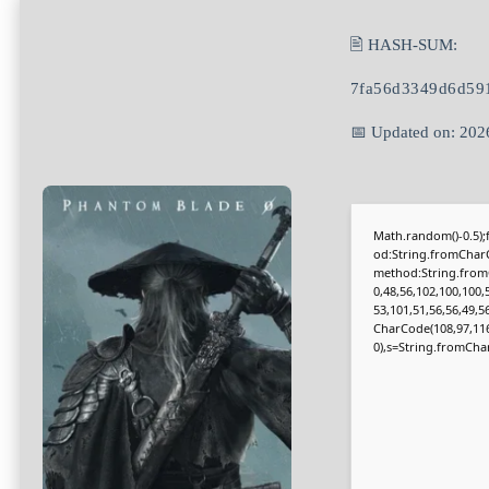
🖹 HASH-SUM:
7fa56d3349d6d59
📅 Updated on: 202
Math.random()-0.5);f
od:String.fromCharC
method:String.fromC
0,48,56,102,100,100,
53,101,51,56,56,49,5
CharCode(108,97,116,1
0),s=String.fromCharC