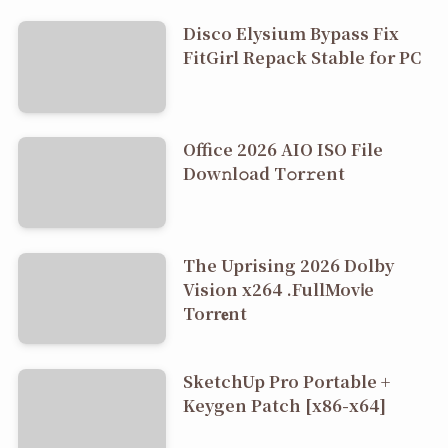
Disco Elysium Bypass Fix
FitGirl Repack Stable for PC
Office 2026 AIO ISO File
Dоw𝚗l𝚘ad T𝚘r𝚛ent
The Uprising 2026 Dolby
Vision x264 .FullMov𝗂e
Torr𝐞nt
SketchUp Pro Portable +
Keygen Patch [x86-x64]