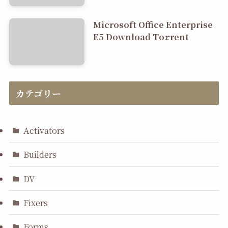
Microsoft Office Enterprise
E5 Dоwnlоad Tо𝚛rеnt
カテゴリー
Activators
Builders
DV
Fixers
Forms