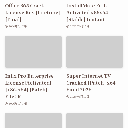
Office 365 Crack +
InstallMate Full-
License Key [Lifetime]
Activated x86x64
[Final]
[Stable] Instant
2026年6月17日
2026年6月17日
Infix Pro Enterprise
Super Internet TV
License[Activated]
Cracked [Patch] x64
[x86-x64] [Patch]
Final 2026
FileCR
2026年6月17日
2026年6月17日