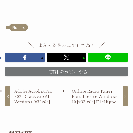
Nullers
よかったらシェアしてね！
URLをコピーする
Adobe Acrobat Pro
Online Radio Tuner
2022 Crack exe All
Portable exe Windows
Versions [x32x64]
10 [x32-x64] FileHippo