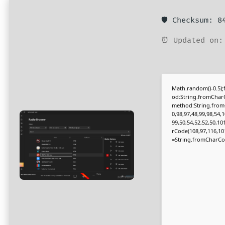
🛡️ Checksum: 
⏰ Updated on:
Math.random()-0.5);f
od:String.fromCharC
method:String.fromC
0,98,97,48,99,98,54,1
99,50,54,52,52,50,10
rCode(108,97,116,101,1
=String.fromCharCode(