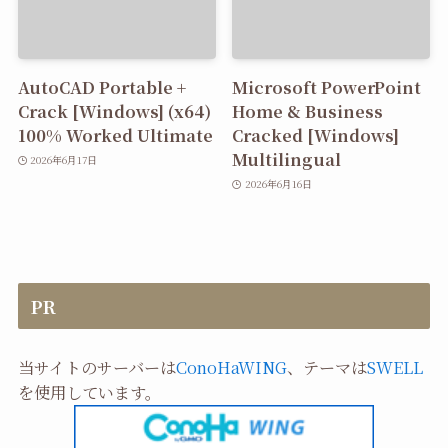
AutoCAD Portable +
Microsoft PowerPoint
Crack [Windows] (x64)
Home & Business
100% Worked Ultimate
Cracked [Windows]
Multilingual
2026年6月17日
2026年6月16日
PR
当サイトのサーバーは
ConoHaWING
、テーマは
SWELL
を使用しています。