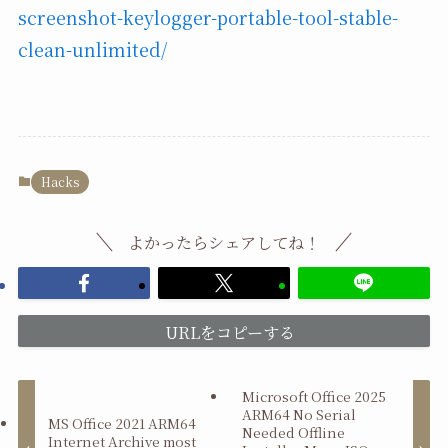
screenshot-keylogger-portable-tool-stable-
clean-unlimited/
Hacks
よかったらシェアしてね！
URLをコピーする
Microsoft Office 2025
ARM64 No Serial
MS Office 2021 ARM64
Needed Offline
Internet Archive most