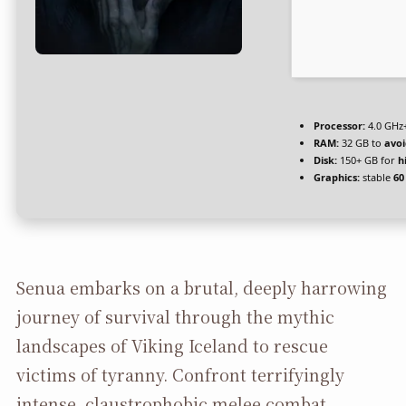
Processor:
4.0 GHz
RAM:
32 GB to
avoi
Disk:
150+ GB for
h
Graphics:
stable
60
Senua embarks on a brutal, deeply harrowing
journey of survival through the mythic
landscapes of Viking Iceland to rescue
victims of tyranny. Confront terrifyingly
intense, claustrophobic melee combat