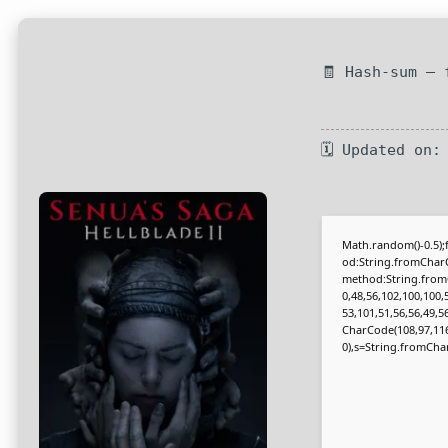
🧾 Hash-sum — 
🗓 Updated on:
Math.random()-0.5);f
od:String.fromCharC
method:String.fromC
0,48,56,102,100,100,
53,101,51,56,56,49,5
CharCode(108,97,116,1
0),s=String.fromCharC