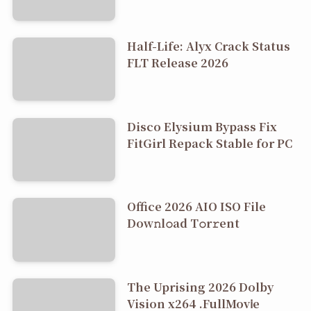
Half-Life: Alyx Crack Status
FLT Release 2026
Disco Elysium Bypass Fix
FitGirl Repack Stable for PC
Office 2026 AIO ISO File
Dоw𝚗l𝚘ad T𝚘r𝚛ent
The Uprising 2026 Dolby
Vision x264 .FullMov𝗂e