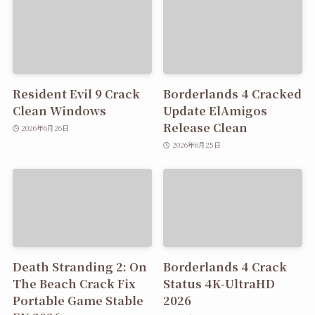
Resident Evil 9 Crack
Borderlands 4 Cracked
Clean Windows
Update ElAmigos
Release Clean
2026年6月26日
2026年6月25日
Death Stranding 2: On
Borderlands 4 Crack
The Beach Crack Fix
Status 4K-UltraHD
Portable Game Stable
2026