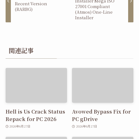
Installer Mega ISO
Recent Version
27001 Compliant
(RARBG)
(Atmos) One-Line
Installer
関連記事
Hell is Us Crack Status
Avowed Bypass Fix for
Repack for PC 2026
PC gDrive
2026年6月27日
2026年6月27日