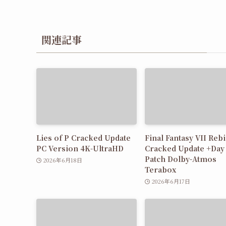
関連記事
Lies of P Cracked Update
Final Fantasy VII Reb
PC Version 4K-UltraHD
Cracked Update +Day 
Patch Dolby-Atmos
2026年6月18日
Terabox
2026年6月17日