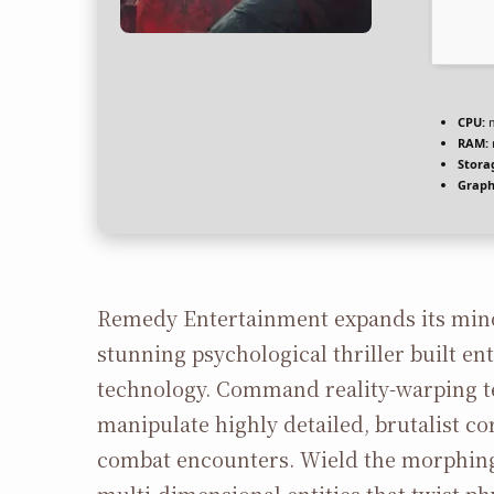
CPU:
m
RAM:
Stora
Graph
Remedy Entertainment expands its mind
stunning psychological thriller built en
technology. Command reality-warping tel
manipulate highly detailed, brutalist co
combat encounters. Wield the morphing 