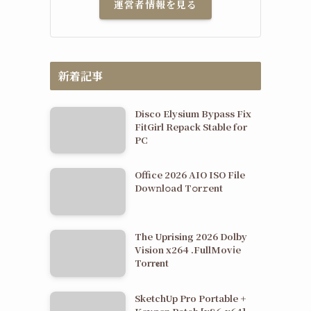
運営者情報を見る
新着記事
Disco Elysium Bypass Fix
FitGirl Repack Stable for
PC
Office 2026 AIO ISO File
Dоw𝚗l𝚘ad T𝚘r𝚛ent
The Uprising 2026 Dolby
Vision x264 .FullMov𝗂e
Torr𝐞nt
SketchUp Pro Portable +