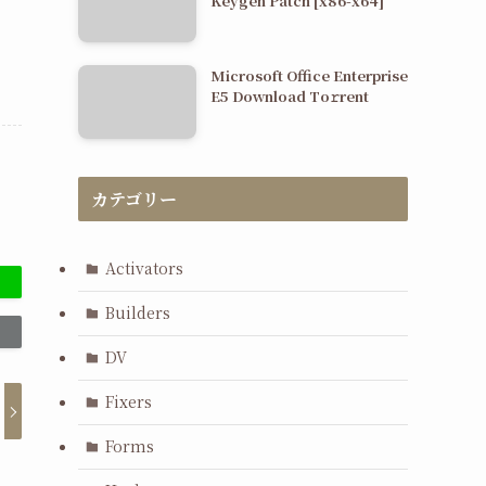
Keygen Patch [x86-x64]
Microsoft Office Enterprise
E5 Dоwnlоad Tо𝚛rеnt
カテゴリー
Activators
Builders
DV
Fixers
Forms