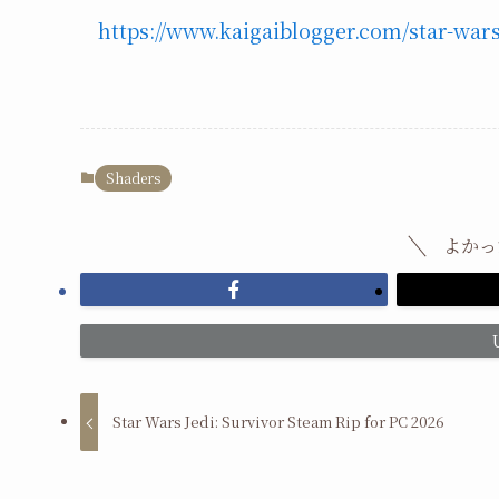
https://www.kaigaiblogger.com/star-wars
Shaders
よかっ
Star Wars Jedi: Survivor Steam Rip for PC 2026