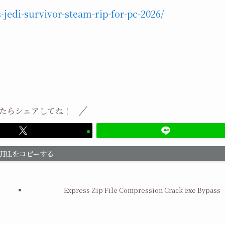
-jedi-survivor-steam-rip-for-pc-2026/
たらシェアしてね！
URLをコピーする
Express Zip File Compression Crack exe Bypass