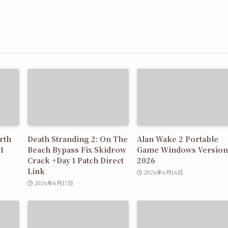
irth
Death Stranding 2: On The
Alan Wake 2 Portable
1
Beach Bypass Fix Skidrow
Game Windows Version
Crack +Day 1 Patch Direct
2026
Link
2026年6月16日
2026年6月17日