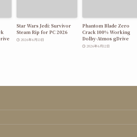
Star Wars Jedi: Survivor
Phantom Blade Zero
ck
Steam Rip for PC 2026
Crack 100% Working
rive
Dolby-Atmos gDrive
2026年6月13日
2026年6月12日