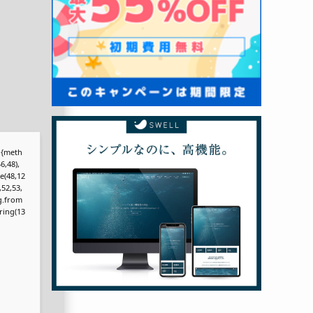
r,{meth
6,48),
e(48,12
,52,53,
ng.from
tring(13