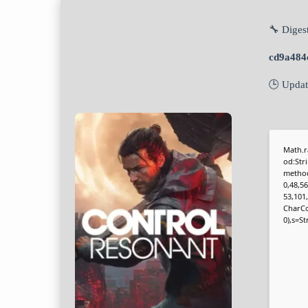
🔧 Digest
cd9a484
🕒 Upda
Math.r
od:Str
method
0,48,56
53,101
CharCod
0),s=St