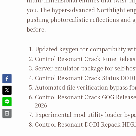
multi-dimensional entities that twist ph
you. The hyper-advanced Northlight e
pushing photorealistic reflections and 
before.
Updated keygen for compatibility wi
Control Resonant Crack Rune Releas
Server emulator package for self-ho
Control Resonant Crack Status DOD
Automated file verification bypass fo
Control Resonant Crack GOG Release
2026
Experimental mod utility loader byp
Control Resonant DODI Repack HDR