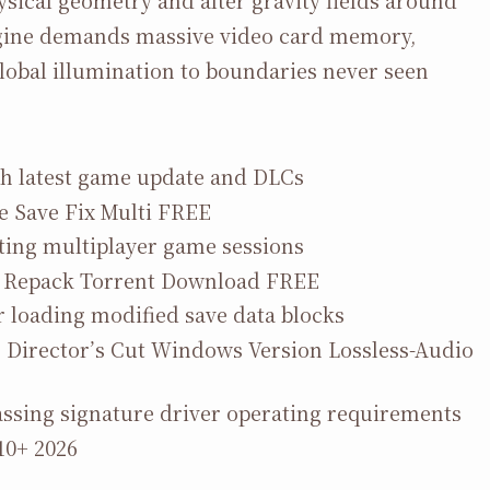
ysical geometry and alter gravity fields around
ngine demands massive video card memory,
global illumination to boundaries never seen
th latest game update and DLCs
e Save Fix Multi FREE
sting multiplayer game sessions
I Repack Torrent Download FREE
r loading modified save data blocks
 Director’s Cut Windows Version Lossless-Audio
assing signature driver operating requirements
10+ 2026