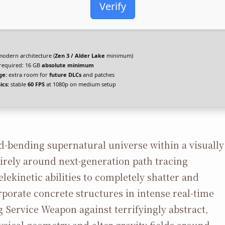
Verify
odern architecture (
Zen 3 / Alder Lake
minimum)
required: 16 GB
absolute minimum
ge:
extra room for
future DLCs
and patches
ics:
stable
60 FPS
at 1080p on medium setup
-bending supernatural universe within a visually
tirely around next-generation path tracing
ekinetic abilities to completely shatter and
rporate concrete structures in intense real-time
Service Weapon against terrifyingly abstract,