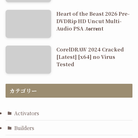
Heart of the Beast 2026 Pre-
DVDRip HD Uncut Multi-
Audio PSA .t𝐨rr𝐞nt
CorelDRAW 2024 Cracked
[Latest] [x64] no Virus
Tested
カテゴリー
Activators
Builders