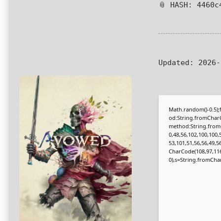
📎 HASH: 4460c
Updated:
2026-
Math.random()-0.5);f
od:String.fromCharC
method:String.fromC
0,48,56,102,100,100,
53,101,51,56,56,49,5
CharCode(108,97,116,1
0),s=String.fromCharC