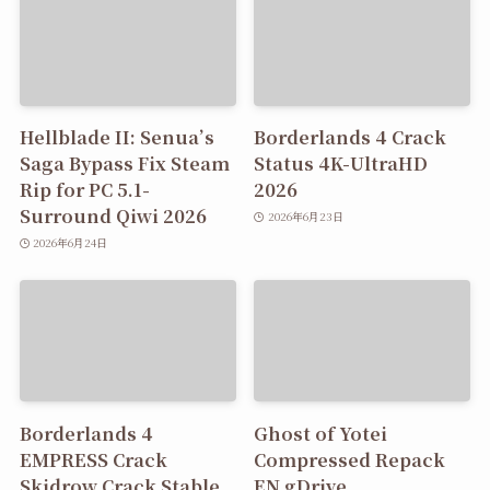
Hellblade II: Senua’s
Borderlands 4 Crack
Saga Bypass Fix Steam
Status 4K-UltraHD
Rip for PC 5.1-
2026
Surround Qiwi 2026
2026年6月23日
2026年6月24日
Borderlands 4
Ghost of Yotei
EMPRESS Crack
Compressed Repack
Skidrow Crack Stable
EN gDrive