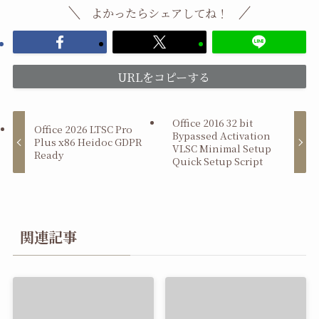
よかったらシェアしてね！
URLをコピーする
Office 2016 32 bit
Office 2026 LTSC Pro
Bypassed Activation
Plus x86 Heidoc GDPR
VLSC Minimal Setup
Ready
Quick Setup Script
関連記事