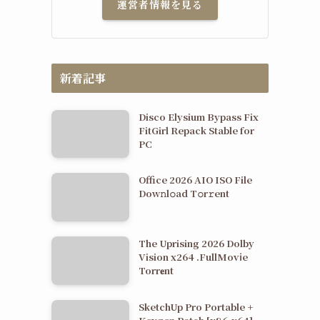
運営者情報を見る
新着記事
Disco Elysium Bypass Fix
FitGirl Repack Stable for
PC
Office 2026 AIO ISO File
Dоw𝚗l𝚘ad T𝚘r𝚛ent
The Uprising 2026 Dolby
Vision x264 .FullMov𝗂e
Torr𝐞nt
SketchUp Pro Portable +