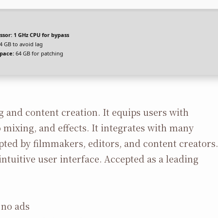
ssor:
1 GHz CPU for bypass
4 GB to avoid lag
space:
64 GB for patching
 and content creation. It equips users with
o mixing, and effects. It integrates with many
ted by filmmakers, editors, and content creators.
 intuitive user interface. Accepted as a leading
 no ads