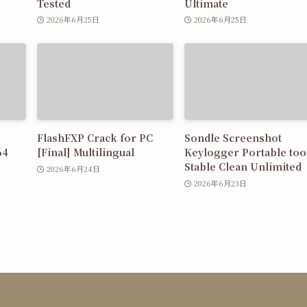
Tested
Ultimate
2026年6月25日
2026年6月25日
FlashFXP Crack for PC
Sondle Screenshot
64
[Final] Multilingual
Keylogger Portable too
Stable Clean Unlimited
2026年6月24日
2026年6月23日