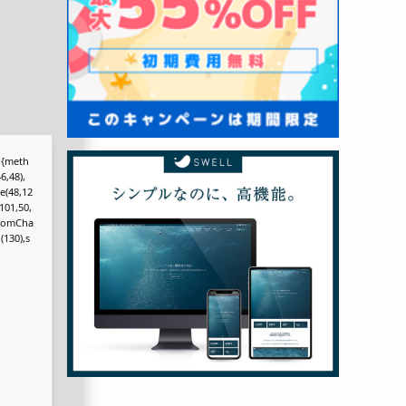
r,{meth
6,48),
e(48,12
101,50,
.fromCha
(130),s