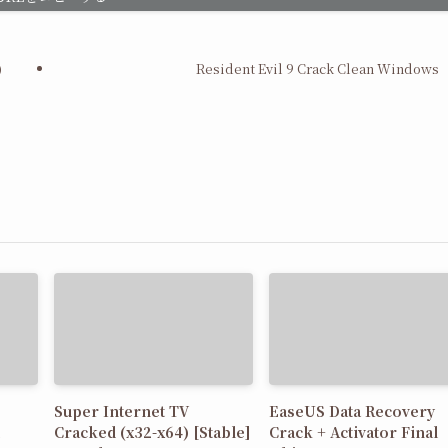
)
Resident Evil 9 Crack Clean Windows
Super Internet TV
EaseUS Data Recovery
Cracked (x32-x64) [Stable]
Crack + Activator Final