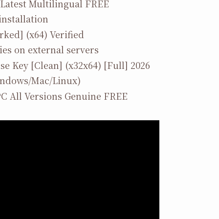
Latest Multilingual FREE
installation
ked] (x64) Verified
ies on external servers
e Key [Clean] (x32x64) [Full] 2026
Windows/Mac/Linux)
PC All Versions Genuine FREE