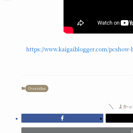
https://www.kaigaiblogger.com/pcshow-bu
Overrides
よかっ