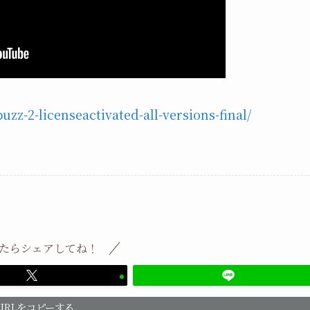
zz-2-licenseactivated-all-versions-final/
たらシェアしてね！
URLをコピーする