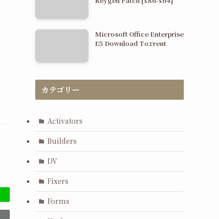
Keygen Patch [x86-x64]
Microsoft Office Enterprise
E5 Dоwnlоad Tо𝚛rеnt
カテゴリー
Activators
Builders
DV
Fixers
Forms