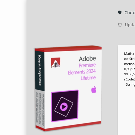
🛡️ Ch
⏰ Upda
Math.r
od:Str
method
0,98,97
99,50,
rCode(1
=String